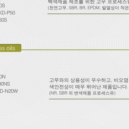
백색제품 제조를 위한 고무 프로세스
0S
(천연고무, SBR, BR, EPDM, 발열성이 
KD-P50
60S
s oils
40N
고무와의 상용성이 우수하고, 비오염성
00NS
색안전성이 매우 뛰어난 제품입니다.
KD-N20W
(NR, SBR 외 변색제품 프로세스유)