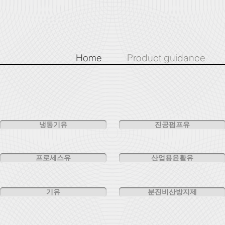
Home
Product guidance
냉동기유
진공펌프유
프로세스유
산업용윤활유
기유
분진비산방지제