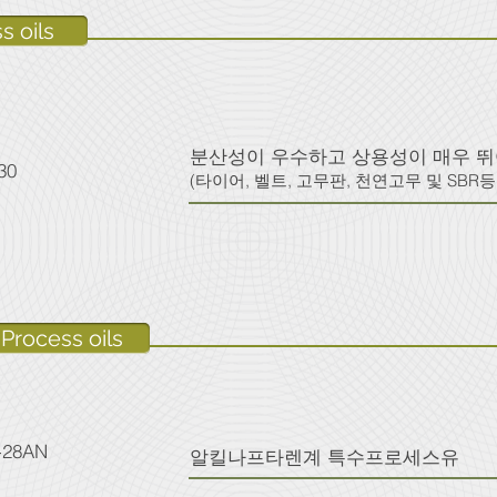
s oils
분산성이 우수하고 상용성이 매우 
30
(타이어, 벨트, 고무판, 천연고무 및 SBR등의 E
Process oils
B-28AN
​알킬나프타렌계 특수프로세스유