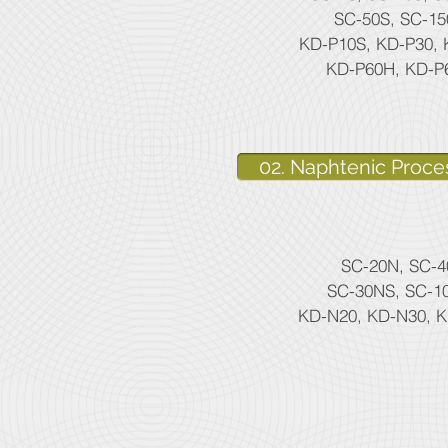
SC-50S, SC-15
KD-P10S, KD-P30, 
KD-P60H, KD-P
02. Naphtenic Proces
SC-20N, SC-
SC-30NS, SC-1
KD-N20, KD-N30, 